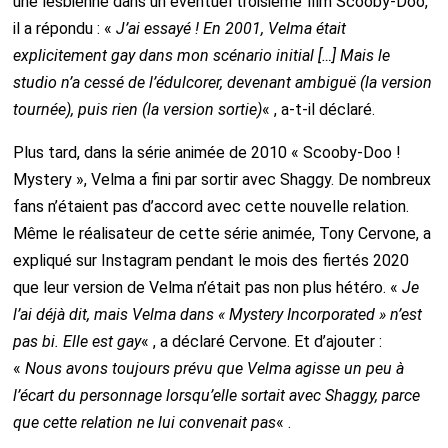
une lesbienne dans un éventuel troisième film Scooby-Doo,
il a répondu : «
J’ai essayé ! En 2001, Velma était
explicitement gay dans mon scénario initial
[…] Mais le
studio n’a cessé de l’édulcorer, devenant ambiguë (la version
tournée), puis rien (la version sortie)
« , a-t-il déclaré.
Plus tard, dans la série animée de 2010 « Scooby-Doo !
Mystery », Velma a fini par sortir avec Shaggy. De nombreux
fans n’étaient pas d’accord avec cette nouvelle relation.
Même le réalisateur de cette série animée, Tony Cervone, a
expliqué sur Instagram pendant le mois des fiertés 2020
que leur version de Velma n’était pas non plus hétéro. «
Je
l’ai déjà dit, mais Velma dans « Mystery Incorporated » n’est
pas bi. Elle est gay
« , a déclaré Cervone. Et d’ajouter :
«
Nous avons toujours prévu que Velma agisse un peu à
l’écart du personnage lorsqu’elle sortait avec Shaggy, parce
que cette relation ne lui convenait pas
« .