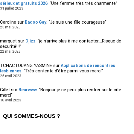
: “
Une femme très très charmente
”
sérieux et gratuits 2026
31 juillet 2023
Caroline
sur
: “
Je suis une fille courageuse
”
Badoo Gay
25 mai 2023
marquet
sur
: “
je n’arrive plus à me contacter….Risque de
Djizz
sécurité!!!
”
22 mai 2023
TCHACTOUANG YASMINE
sur
Applications de rencontres
: “
Très contente d’être parmi vous merci
”
lesbiennes
25 avril 2023
Gillet
sur
: “
Bonjour je ne peux plus rentrer sur le cite
Bearwww
merci
”
18 avril 2023
QUI SOMMES-NOUS ?