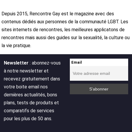
Depuis 2015, Rencontre Gay est le magazine avec des
contenus dédiés aux personnes de la communauté LGBT. Les
sites internets de rencontres, les meilleures applicatons de
rencontres mais aussi des guides sur la sexualité, la culture ou
la vie pratique.
Newsletter
: abonnez-vous
Email
à notre newsletter et
recevez gratuitement dans
votre boite email nos
dernières actualités, bons
plans, tests de produits et
comparatifs de services
pour les plus de 50 ans.