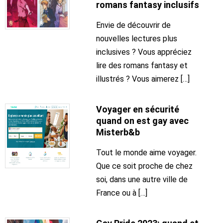
romans fantasy inclusifs
Envie de découvrir de
nouvelles lectures plus
inclusives ? Vous appréciez
lire des romans fantasy et
illustrés ? Vous aimerez […]
Voyager en sécurité
quand on est gay avec
Misterb&b
Tout le monde aime voyager.
Que ce soit proche de chez
soi, dans une autre ville de
France ou à […]