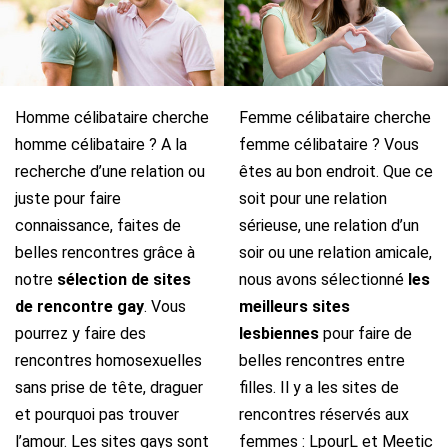
Homme célibataire cherche
Femme célibataire cherche
homme célibataire ? A la
femme célibataire ? Vous
recherche d’une relation ou
êtes au bon endroit. Que ce
juste pour faire
soit pour une relation
connaissance, faites de
sérieuse, une relation d’un
belles rencontres grâce à
soir ou une relation amicale,
notre
sélection de sites
nous avons sélectionné
les
de rencontre gay
. Vous
meilleurs sites
pourrez y faire des
lesbiennes
pour faire de
rencontres homosexuelles
belles rencontres entre
sans prise de tête, draguer
filles. Il y a les sites de
et pourquoi pas trouver
rencontres réservés aux
l’amour. Les sites gays sont
femmes : LpourL et Meetic