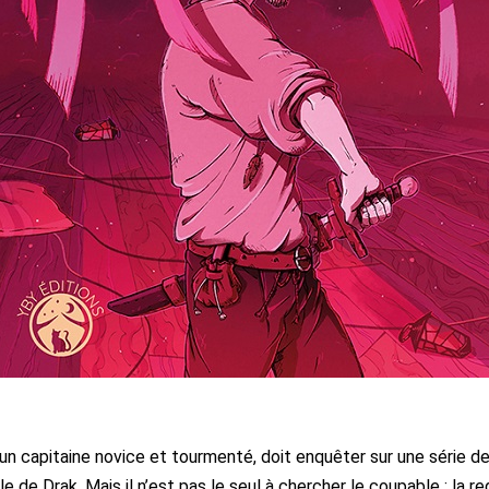
 un capitaine novice et tourmenté, doit enquêter sur une série d
lle de Drak. Mais il n’est pas le seul à chercher le coupable : la r