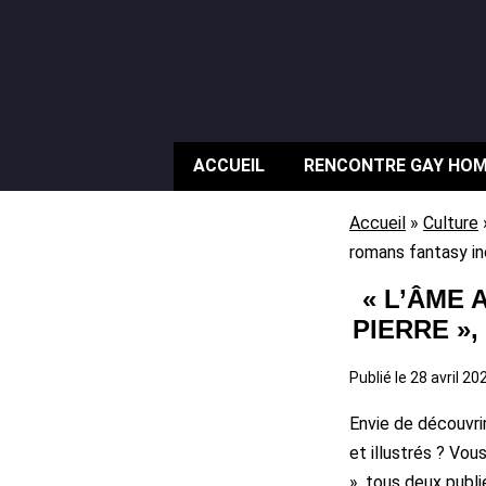
ACCUEIL
RENCONTRE GAY HO
Accueil
»
Culture
romans fantasy in
« L’ÂME 
PIERRE »
Publié le
28 avril 2
Envie de découvri
et illustrés ? Vo
», tous deux publi