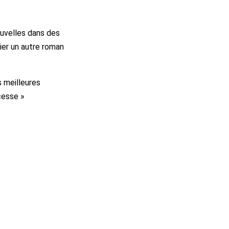
ouvelles dans des
ier un autre roman
es meilleures
cesse »