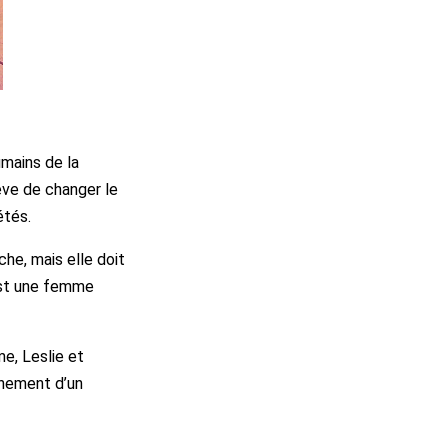
umains de la
rêve de changer le
étés.
che, mais elle doit
 est une femme
me, Leslie et
ènement d’un