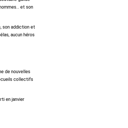
ux hommes… et son
, son addiction et
Hélas, aucun héros
ine de nouvelles
cueils collectifs
orti en janvier