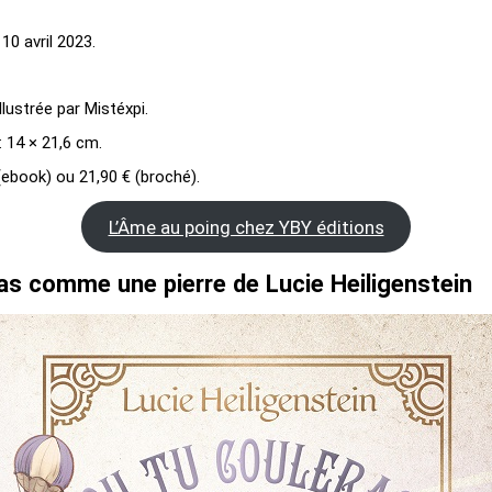
 10 avril 2023.
llustrée par Mistéxpi.
 14 × 21,6 cm.
 (ebook) ou 21,90 € (broché).
L’Âme au poing chez YBY éditions
as comme une pierre de Lucie Heiligenstein