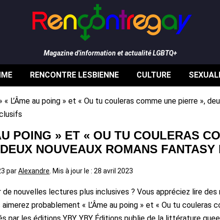
Magazine d'information et actualité LGBTQ+
MME
RENCONTRE LESBIENNE
CULTURE
SEXUAL
»
« L’Âme au poing » et « Ou tu couleras comme une pierre », de
clusifs
AU POING » ET « OU TU COULERAS 
, DEUX NOUVEAUX ROMANS FANTASY 
023
par
Alexandre
. Mis à jour le : 28 avril 2023
r de nouvelles lectures plus inclusives ? Vous appréciez lire de
us aimerez probablement « L’Âme au poing » et « Ou tu couleras 
és par les éditions YBY. YBY Éditions publie de la littérature queer