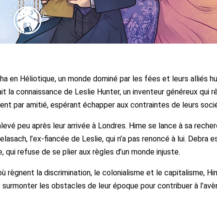
ha en Héliotique, un monde dominé par les fées et leurs alliés h
fait la connaissance de Leslie Hunter, un inventeur généreux qui 
ient par amitié, espérant échapper aux contraintes de leurs soci
levé peu après leur arrivée à Londres. Hime se lance à sa recher
lasach, l’ex-fiancée de Leslie, qui n’a pas renoncé à lui. Debra
e, qui refuse de se plier aux règles d’un monde injuste.
ù règnent la discrimination, le colonialisme et le capitalisme, Hi
s surmonter les obstacles de leur époque pour contribuer à l’av