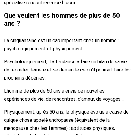
spécialisé
rencontresenior-fr.com
.
Que veulent les hommes de plus de 50
ans ?
La cinquantaine est un cap important chez un homme :
psychologiquement et physiquement.
Psychologiquement, il a tendance à faire un bilan de sa vie,
de regarder derrière et se demande ce qu’il pourrait faire les
prochains décénies.
L’homme de plus de 50 ans à envie de nouvelles
expériences de vie, de rencontres, d’amour, de voyages…
Physiquement, après 50 ans, le physique évolue à cause de
qulque chose appelé andropause (équivalent de la
menopause chez les femmes) : aptitudes physiques,