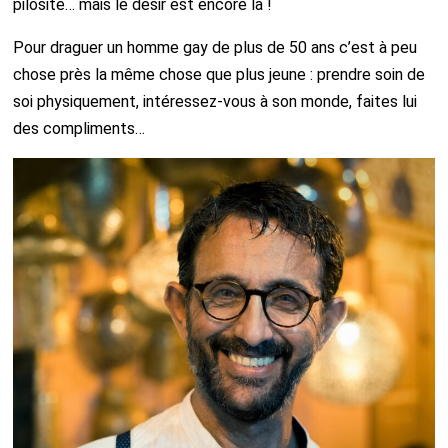
pilosité… mais le désir est encore là !
Pour draguer un homme gay de plus de 50 ans c’est à peu
chose près la même chose que plus jeune : prendre soin de
soi physiquement, intéressez-vous à son monde, faites lui
des compliments…