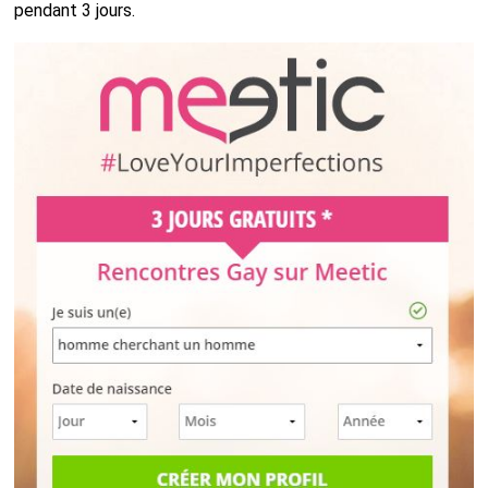
pendant 3 jours.