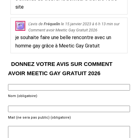
site
L'avis de
Fréquelin
le
15 janvier 2023
à 6 h 13 min sur
Comment avoir Meetic Gay Gratuit 2026
je souhaite faire une belle rencontre avec un
homme gay grâce à Meetic Gay Gratuit
DONNEZ VOTRE AVIS SUR COMMENT
AVOIR MEETIC GAY GRATUIT 2026
Nom (obligatoire)
Mail (ne sera pas public) (obligatoire)