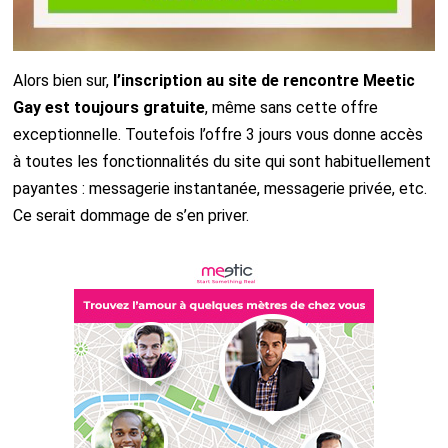
Alors bien sur,
l’inscription au site de rencontre Meetic
Gay est toujours gratuite
, même sans cette offre
exceptionnelle. Toutefois l’offre 3 jours vous donne accès
à toutes les fonctionnalités du site qui sont habituellement
payantes : messagerie instantanée, messagerie privée, etc.
Ce serait dommage de s’en priver.