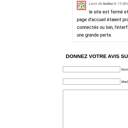
L'avis de
loulou
le
15 dé
le site est fermé et
page d’accueil étaient pr
connectés ou loin, l’inte
une grande perte.
DONNEZ VOTRE AVIS S
Nom 
Mail