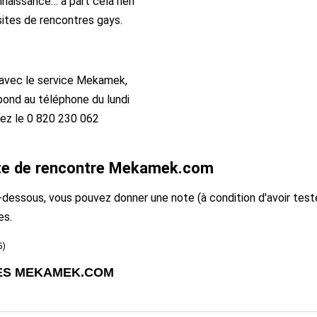
naissance… a part cela rien
sites de rencontres gays.
 avec le service Mekamek,
pond au téléphone du lundi
ez le 0 820 230 062
site de rencontre Mekamek.com
i-dessous, vous pouvez donner une note (à condition d'avoir te
es.
5)
RES MEKAMEK.COM