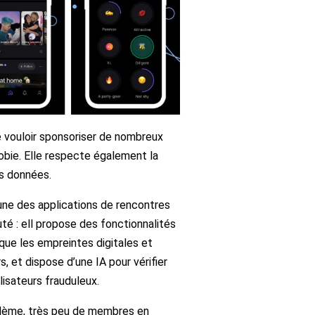
e vouloir sponsoriser de nombreux
obie. Elle respecte également la
es données.
ne des applications de rencontres
té : ell propose des fonctionnalités
que les empreintes digitales et
s, et dispose d’une IA pour vérifier
lisateurs frauduleux.
blème, très peu de membres en