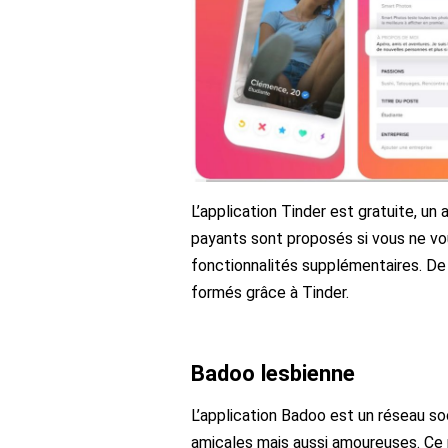
L’application Tinder est gratuite, u
payants sont proposés si vous ne vo
fonctionnalités supplémentaires. D
formés grâce à Tinder.
Badoo lesbienne
L’application Badoo est un réseau so
amicales mais aussi amoureuses. Ce 