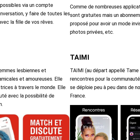
 possibles via un compte
Comme de nombreuses applicatio
versation, y faire de toutes les
sont gratuites mais un abonne
vec la fille de vos rêves.
proposé pour avoir un mode inv
photos privées, etc.
TAIMI
 femmes lesbiennes et
TAIMI (au départ appellé Tame 
micales et amoureuses. Elle
rencontres pour la communauté 
atrices à travers le monde. Elle
se déploie peu à peu dans de n
é avec la possibilité de
France.
n.