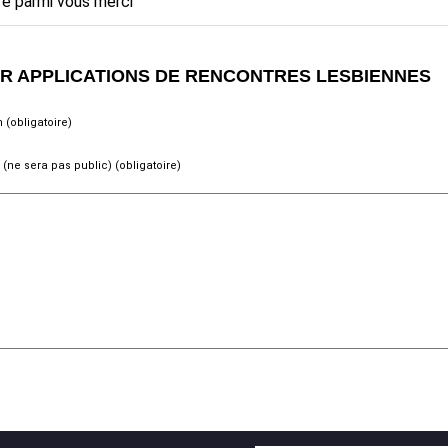
re parmi vous merci
UR APPLICATIONS DE RENCONTRES LESBIENNES
(obligatoire)
 (ne sera pas public) (obligatoire)