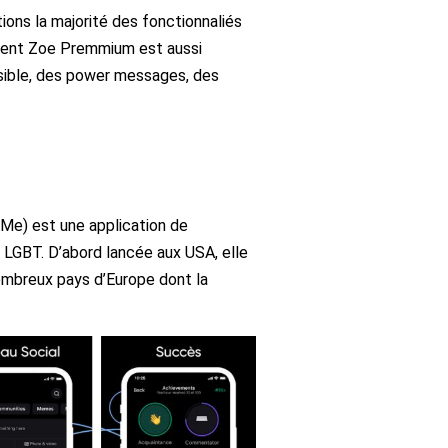
ns la majorité des fonctionnaliés
ment Zoe Premmium est aussi
isible, des power messages, des
Me) est une application de
LGBT. D’abord lancée aux USA, elle
ombreux pays d’Europe dont la