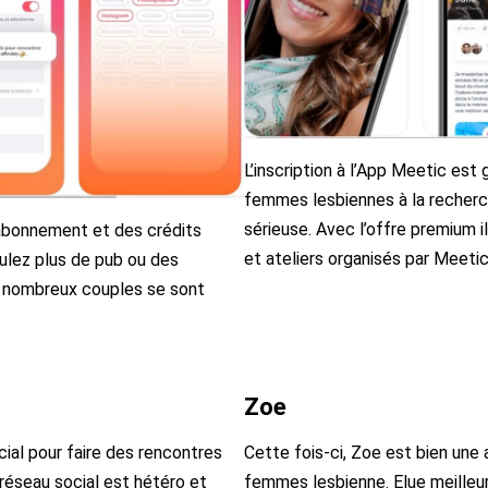
L’inscription à l’App Meetic est 
femmes lesbiennes à la recher
sérieuse. Avec l’offre premium i
n abonnement et des crédits
et ateliers organisés par Meetic,
ulez plus de pub ou des
e nombreux couples se sont
Zoe
cial pour faire des rencontres
Cette fois-ci, Zoe est bien une
réseau social est hétéro et
femmes lesbienne. Elue meilleur