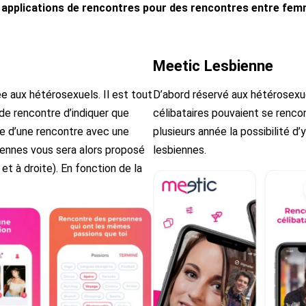
s
applications de rencontres pour des rencontres entre fem
Meetic Lesbienne
ée aux hétérosexuels. Il est tout
D’abord réservé aux hétérose
 de rencontre d’indiquer que
célibataires pouvaient se renco
e d’une rencontre avec une
plusieurs année la possibilité d
ennes vous sera alors proposé
lesbiennes.
t à droite). En fonction de la