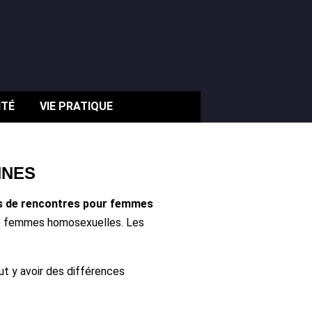
ITÉ
VIE PRATIQUE
NNES
ns de rencontres pour femmes
% de femmes homosexuelles. Les
ut y avoir des différences