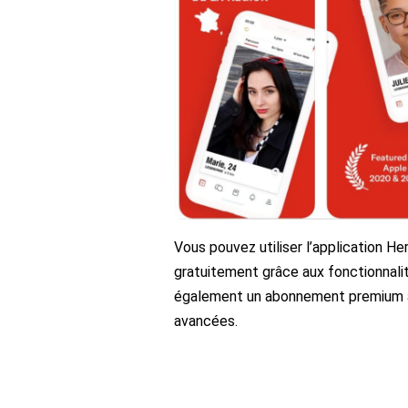
Vous pouvez utiliser l’application He
gratuitement grâce aux fonctionnali
également un abonnement premium a
avancées.