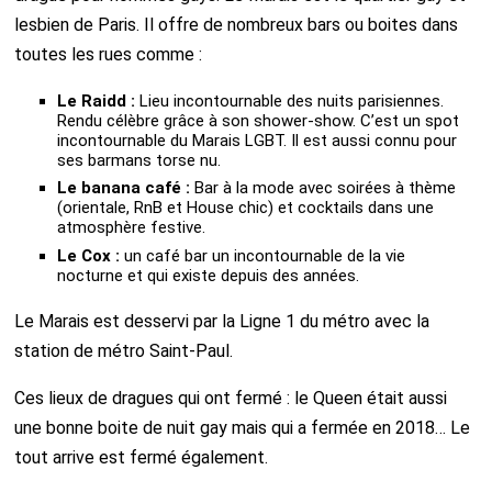
lesbien de Paris. Il offre de nombreux bars ou boites dans
toutes les rues comme :
Le Raidd :
Lieu incontournable des nuits parisiennes.
Rendu célèbre grâce à son shower-show. C’est un spot
incontournable du Marais LGBT. Il est aussi connu pour
ses barmans torse nu.
Le banana café :
Bar à la mode avec soirées à thème
(orientale, RnB et House chic) et cocktails dans une
atmosphère festive.
Le Cox :
un café bar un incontournable de la vie
nocturne et qui existe depuis des années.
Le Marais est desservi par la Ligne 1 du métro avec la
station de métro Saint-Paul.
Ces lieux de dragues qui ont fermé : le Queen était aussi
une bonne boite de nuit gay mais qui a fermée en 2018… Le
tout arrive est fermé également.