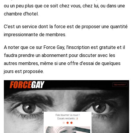
ou un peu plus que ce soit chez vous, chez lui, ou dans une
chambre d’hotel.
C’est un service dont la force est de proposer une quantité
impressionnante de membres.
A noter que ce sur Force Gay, l’inscription est gratuite et il
faudra prendre un abonnement pour discuter avec les
autres membres, même si une offre d’essai de quelques
jours est proposée.