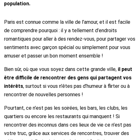
population.
Paris est connue comme la ville de l’amour, et il est facile
de comprendre pourquoi : il y a tellement d’endroits
romantiques pour aller à des rendez-vous, pour partager vos
sentiments avec garçon spécial ou simplement pour vous
amuser et passer un bon moment ensemble !
Bien sûr, où que vous soyez dans cette grande ville,
il peut
être difficile de rencontrer des gens qui partagent vos
intérêts
, surtout si vous n’êtes pas d’humeur à flirter ou à
rencontrer de nouvelles personnes !
Pourtant, ce n’est pas les soirées, les bars, les clubs, les
quartiers ou encore les restaurants qui manquent ! Si
rencontrer des inconnus dans ces lieux de vie ce n’est pas
votre truc, grâce aux services de rencontres, trouver des