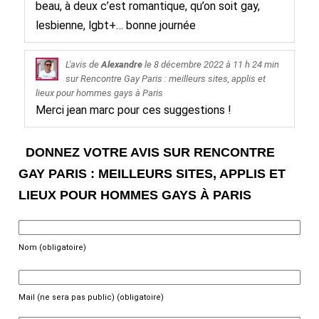
beau, à deux c’est romantique, qu’on soit gay,
lesbienne, lgbt+… bonne journée
L'avis de
Alexandre
le
8 décembre 2022
à 11 h 24 min
sur
Rencontre Gay Paris : meilleurs sites, applis et
lieux pour hommes gays à Paris
Merci jean marc pour ces suggestions !
DONNEZ VOTRE AVIS SUR RENCONTRE
GAY PARIS : MEILLEURS SITES, APPLIS ET
LIEUX POUR HOMMES GAYS À PARIS
Nom (obligatoire)
Mail (ne sera pas public) (obligatoire)