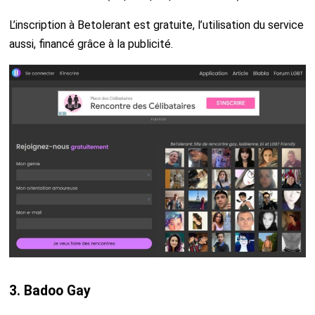
L’inscription à Betolerant est gratuite, l’utilisation du service
aussi, financé grâce à la publicité.
3. Badoo Gay