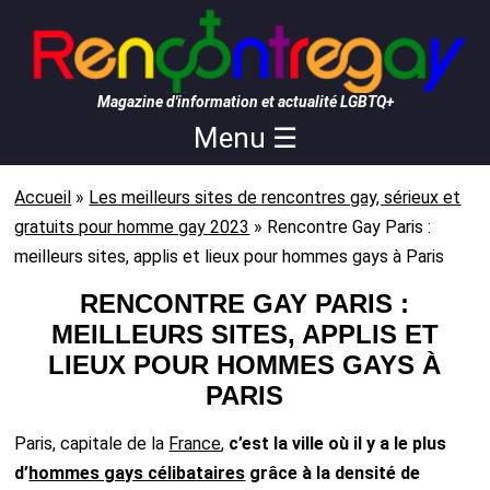
Magazine d'information et actualité LGBTQ+
Menu ☰
Accueil
»
Les meilleurs sites de rencontres gay, sérieux et
gratuits pour homme gay 2023
»
Rencontre Gay Paris :
meilleurs sites, applis et lieux pour hommes gays à Paris
RENCONTRE GAY PARIS :
MEILLEURS SITES, APPLIS ET
LIEUX POUR HOMMES GAYS À
PARIS
Paris, capitale de la
France
,
c’est la ville où il y a le plus
d’
hommes gays célibataires
grâce à la densité de