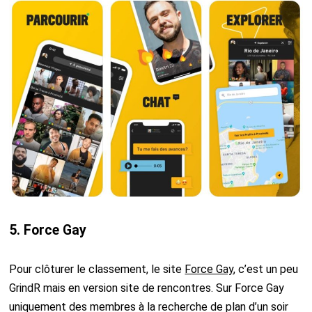
5. Force Gay
Pour clôturer le classement, le site
Force Gay
, c’est un peu
GrindR mais en version site de rencontres. Sur Force Gay
uniquement des membres à la recherche de plan d’un soir