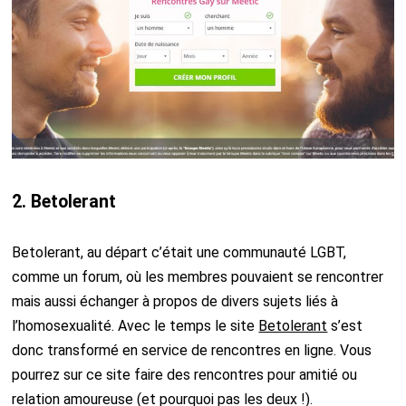
2. Betolerant
Betolerant, au départ c’était une communauté LGBT,
comme un forum, où les membres pouvaient se rencontrer
mais aussi échanger à propos de divers sujets liés à
l’homosexualité. Avec le temps le site
Betolerant
s’est
donc transformé en service de rencontres en ligne. Vous
pourrez sur ce site faire des rencontres pour amitié ou
relation amoureuse (et pourquoi pas les deux !).